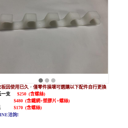
，
衣板因使用已久
僅零件損壞可選購以下配件自行更換
低一支
$250 (含螺絲)
$480 (含鐵網+塑膠片+螺絲)
片
$170 (含螺絲)
INE洽詢!