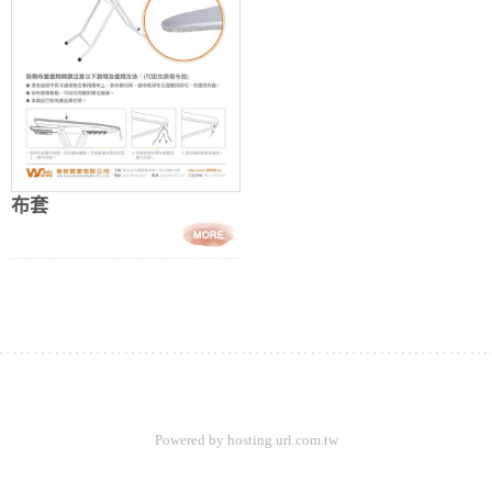
布套
Powered by hosting.url.com.tw