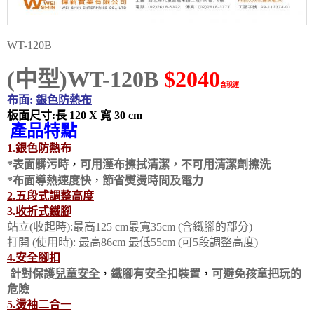
WT-120B
(中型)WT-120B
$2040
含稅運
布面:
銀色防熱布
板面尺寸:長 120 X 寬 30 cm
產品特點
1.銀色防熱布
，
*表面髒污時
可用溼布擦拭清潔，不可用清潔劑擦洗
，
*布面導熱速度快
節省熨燙時間及電力
2.五段式調整高度
3.
收折式鐵腳
站立(收起時):最高125 cm最寬35cm (含鐵腳的部分)
打開 (使用時): 最高86cm 最低55cm (可5段調整高度)
4.安全腳扣
，
，
針對保護
兒童安全
鐵腳有安全扣裝置
可避免孩童把玩的
危險
5.燙袖二合一